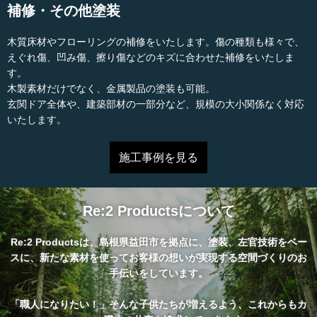
補修・その他塗装
木質床材やフローリングの補修をいたします。傷の種類も様々で、
えぐれ傷、凹み傷、擦り傷などのキズに合わせた補修をいたしま
す。
木製素材だけでなく、金属製品の塗装も可能。
玄関ドア全体や、建築部材の一部分など、規模の大小関係なく対応
いたします。
施工事例を見る
Re:2 Productsについて
Re:2 Productsは、島根県益田市を拠点に、塗装、左官技術をベー
スに、新たな素材を使ってお客様の想いが実現する空間づくりのお
手伝いをしています。
「職人になりたい！」そんな子供たちが増えるよう、これからもカ